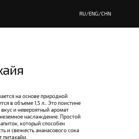
RU
/
ENG
/
CHN
хайя
вается на основе природной
ся в объеме 1,5 л.. Это поистине
 вкус и невероятный аромат
неземное наслаждение. Простой
апиток, который способен
ть и свежесть ананасового сока
т питахайи.