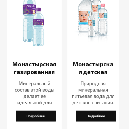
Монастырская
Монастырска
газированная
я детская
Минеральный
Природная
состав этой воды
минеральная
делает ее
питьевая вода для
идеальной для
детского питания.
ежедневного
употребления.
Подробнее
Подробнее