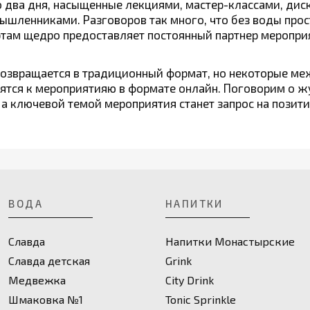
два дня, насыщенные лекциями, мастер-классами, дис
шленниками. Разговоров так много, что без воды прост
ртам щедро предоставляет постоянный партнер меропр
возвращается в традиционный формат, но некоторые м
ятся к мероприятияю в формате онлайн. Поговорим о ж
 а ключевой темой мероприятия станет запрос на позити
ВОДА
НАПИТКИ
Славда
Напитки Монастырские
Славда детская
Grink
Медвежка
City Drink
Шмаковка №1
Toniс Sprinkle