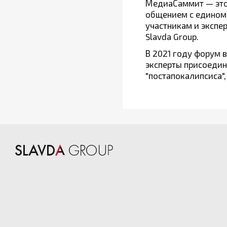
МедиаСаммит — это 
общением с единомы
участникам и экспе
Slavda Group.
В 2021 году форум 
эксперты присоедин
"постапокалипсиса",