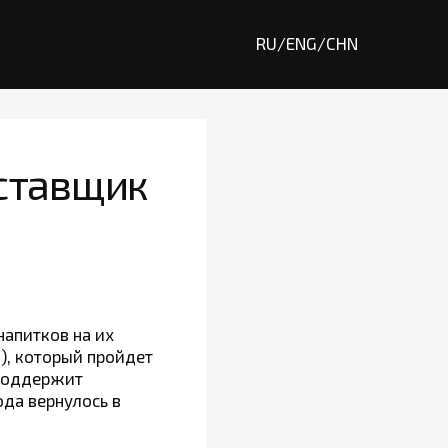
RU
/
ENG
/
CHN
оставщик
напитков на их
), который пройдет
 поддержит
да вернулось в